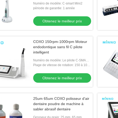
Numéro de modèle: C-smart Mini2
période de garantie: 1 année
Obtenez le meilleur prix
COXO 150rpm-1000rpm Moteur
endodontique sans fil C pilote
intelligent
Numéro de modèle: Le pilote C-SMART-
I
Plage de vitesse de rotation: 150 à 1000
tours par minute
Obtenez le meilleur prix
25um 65um COXO polisseur d'air
dentaire poudre de machine à
sabler abrasif dentaire
Grosseur du grain: 25 mm, 65 mm