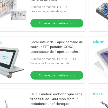
Numéro de modèle: E-FLEX
Les avantages: Anti-fatigue
Obtenez le meilleur prix
Localisateur de l' apex dentaire de
couleur TFT portable COXO
Localisateur de l' apex dentaire
CE Endodontique
Numéro de modèle: COXO C-ROOT I+
Voltage de fonctionnement de
l'adaptateur: AC100-240V, 50/60 Hz
Obtenez le meilleur prix
COXO moteur endodontique sans
fil sans fil de 1400 mAh moteur
endodontique réciproque