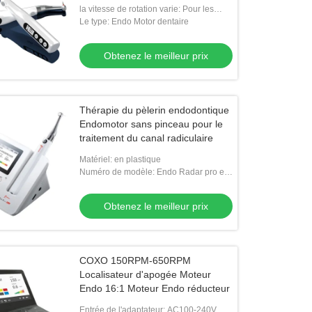
sans fil
la vitesse de rotation varie: Pour les
véhicules à moteur à combustion
Le type: Endo Motor dentaire
Obtenez le meilleur prix
Thérapie du pèlerin endodontique
Endomotor sans pinceau pour le
traitement du canal radiculaire
Matériel: en plastique
Numéro de modèle: Endo Radar pro est
un appareil de surveillance.
Obtenez le meilleur prix
COXO 150RPM-650RPM
Localisateur d'apogée Moteur
Endo 16:1 Moteur Endo réducteur
Entrée de l'adaptateur: AC100-240V,