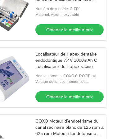
endodontique
Numéro de modèle: C-FR1
Matériel: Acier inoxydable
Obtenez le meilleur prix
Localisateur de l' apex dentaire
endodontique 7.4V 1000mAh C
Localisateur de l' apex racine
Nom du produit: COXO C-ROOT I-VI
Voltage de fonctionnement de
l'adaptateur: AC100-240V 50/6OHz ou
220V/50Hz
Obtenez le meilleur prix
COXO Moteur d'endotérisme du
canal racinaire blanc de 125 rpm à
625 rpm Moteur d'endotérisme