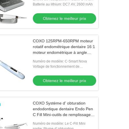
50/60 Hz
Batterie au lithium: DC7.4V, 2600 mAh
Obtenez le meilleur prix
COXO 125RPM-650RPM moteur
rotatif endométrique dentaire 16:1
moteur endométrique à angle
inverse
Numéro de modèle: C-Smart Nova
Voltage de fonctionnement de
l'adaptateur: 100-240 V AC, 50 à 60 Hz
Obtenez le meilleur prix
COXO Système d' obturation
endodontique dentaire Endo Pen
C Fill Mini-outils de remplissage
dentaire
Numéro de modèle: Le C-Fill Mini
partie: Plume d' obturation