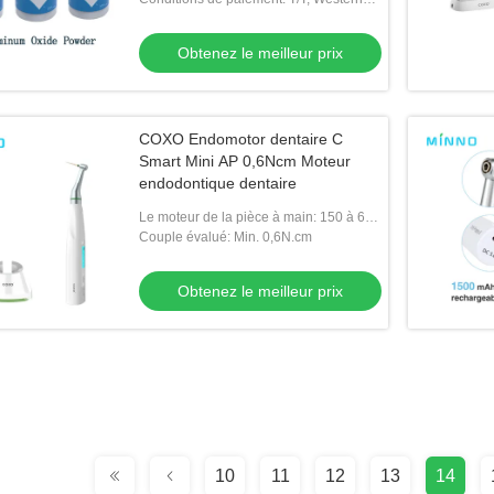
Union
Obtenez le meilleur prix
COXO Endomotor dentaire C
Smart Mini AP 0,6Ncm Moteur
endodontique dentaire
Le moteur de la pièce à main: 150 à 600
tours par minute
Couple évalué: Min. 0,6N.cm
Obtenez le meilleur prix
10
11
12
13
14