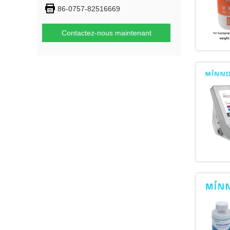
86-0757-82516669
Contactez-nous maintenant