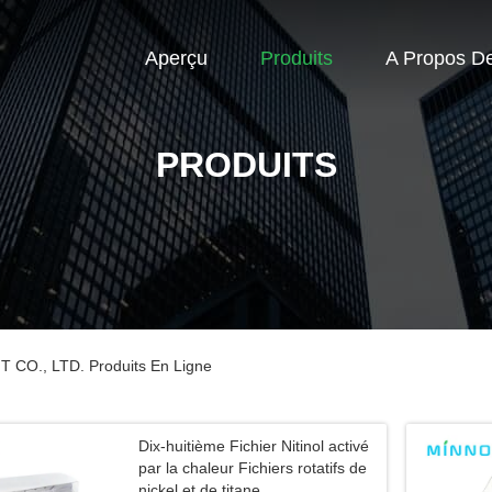
Aperçu
Produits
A Propos D
PRODUITS
O., LTD. Produits En Ligne
Dix-huitième Fichier Nitinol activé
par la chaleur Fichiers rotatifs de
nickel et de titane