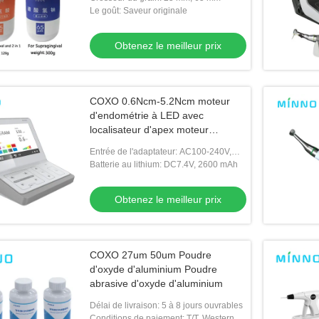
Le goût: Saveur originale
Obtenez le meilleur prix
COXO 0.6Ncm-5.2Ncm moteur
d'endométrie à LED avec
localisateur d'apex moteur
d'endométrie dentaire
Entrée de l'adaptateur: AC100-240V,
50/60 Hz
Batterie au lithium: DC7.4V, 2600 mAh
Obtenez le meilleur prix
COXO 27um 50um Poudre
d'oxyde d'aluminium Poudre
abrasive d'oxyde d'aluminium
Délai de livraison: 5 à 8 jours ouvrables
Conditions de paiement: T/T, Western