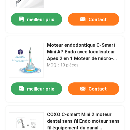
meilleur prix
Contact
Moteur endodontique C-Smart
Mini AP Endo avec localisateur
Apex 2 en 1 Moteur de micro-
chirurgie à basse vitesse
MOQ：10 pièces
meilleur prix
Contact
Aperçu
Produits
COXO C-smart Mini 2 moteur
dental sans fil Endo moteur sans
fil équipement du canal
A propos de nous