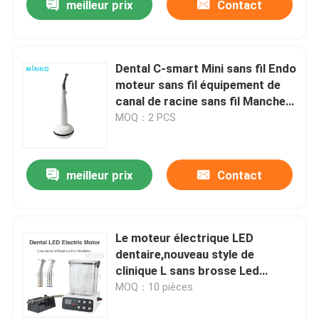
meilleur prix
Contact
Dental C-smart Mini sans fil Endo
moteur sans fil équipement de
canal de racine sans fil Manche
simple et pratique
MOQ：2 PCS
meilleur prix
Contact
Le moteur électrique LED
dentaire,nouveau style de
clinique L sans brosse Led
Micromotor dentaire
MOQ：10 pièces