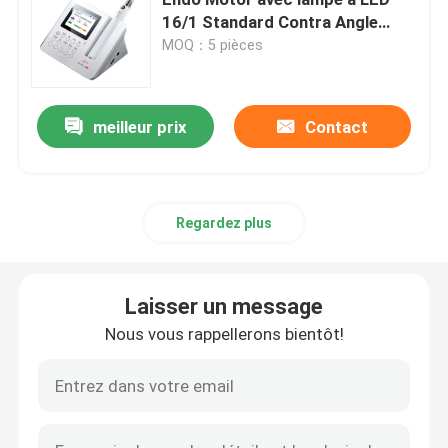
16/1 Standard Contra Angle
Handpiece Traitement du canal
MOQ：5 pièces
Micromotrice dentaire
radiculaire endodontique
air dentaire prophy
meilleur prix
Contact
Lumière LED dentaire
Regardez plus
Injecteur d' anesthésie dentaire
Laisser un message
Machine d'implant dentaire
Nous vous rappellerons bientôt!
Produits endodontiques
Machine de traitement de la lumière dentaire