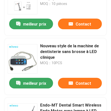
radiculaire instrument dentaire
MOQ：10 pièces
Visite d'usine
meilleur prix
Contact
Contrôle de la qualité
Contact
Nouveau style de la machine de
dentisterie sans brosse à LED
clinique
Demande de soumission
MOQ：10PCS
Produits médicaux dentaires
meilleur prix
Contact
Appareil de poignée dentaire à basse vitesse
Endo-MT Dental Smart Wireless
Dentistique à main à grande vitesse
Endo Motor avec lampe à LED