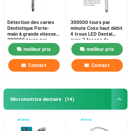
Détection des caries
300000 tours par
Dentistique Porte-
minute Coxo haut débit
main à grande vitesse
4 trous LED Dental
280000 tours par
avec 3 façons de
minute Porte- main à
pulvérisation
meilleur prix
meilleur prix
bouton
Contact
Contact
Micromotrice dentaire
(14)