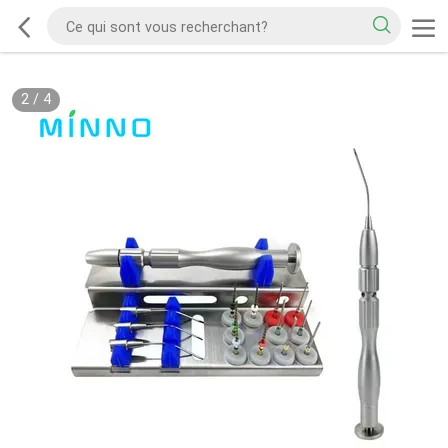
2
/
4