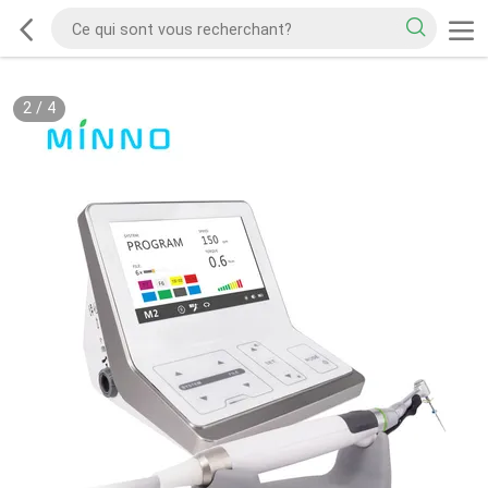
2
/
4