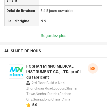
ement
Délai de livraison
5 à 8 jours ouvrables
Lieu d'origine
N.N.
Regardez plus
AU SUJET DE NOUS
FOSHAN MINNO MEDICAL
INSTRUMENT CO., LTD. profil
du fabricant
2rd Floor Build A No4
Zhonghuan Road,Luocun,Shishan
Town,Nanhai District,Foshan
City,Guangdong,China ,China
5.0