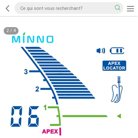
2
/
4