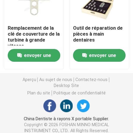
Micromotrice dentaire
Remplacement de la
Outil de réparation de
clé de couverture de la
pièces à main
air dentaire prophy
turbine à grande
dentaires
vitesse
Lumière LED dentaire
envoyer une
envoyer une
demande
demande
Injecteur d' anesthésie dentaire
Aperçu
Au sujet de nous
Contactez-nous
Desktop Site
Machine d'implant dentaire
Plan du site
Politique de confidentialité
Produits endodontiques
China Dentiste à rayons X portable Supplier.
Copyright © 2026 FOSHAN MINNO MEDICAL
Machine de traitement de la lumière dentaire
INSTRUMENT CO., LTD.. All Rights Reserved.