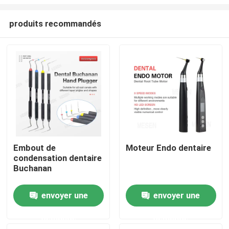
produits recommandés
Embout de
Moteur Endo dentaire
condensation dentaire
Aperçu
Buchanan
Produits
envoyer une
envoyer une
demande
demande
A propos de nous