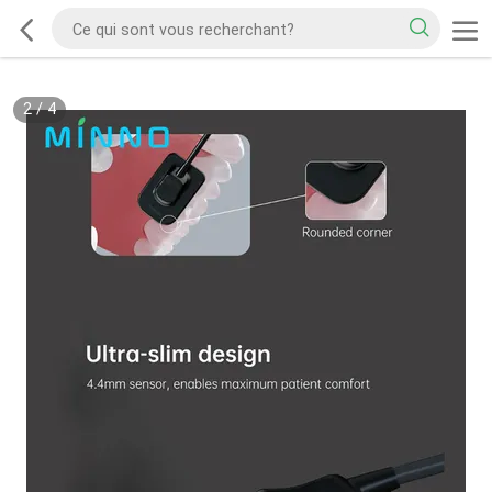
2
/
4