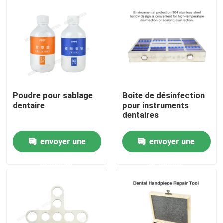
Visite d'usine
Contrôle de la qualité
Contact
Poudre pour sablage
Boîte de désinfection
dentaire
pour instruments
dentaires
Demande de soumission
envoyer une
envoyer une
Produits médicaux dentaires
demande
demande
Appareil de poignée dentaire à basse vitesse
Dentistique à main à grande vitesse