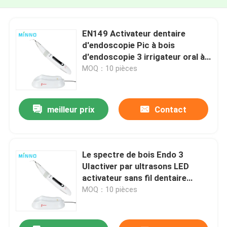
EN149 Activateur dentaire
d'endoscopie Pic à bois
d'endoscopie 3 irrigateur oral à
ultrasons
MOQ：10 pièces
meilleur prix
Contact
Le spectre de bois Endo 3
UIactiver par ultrasons LED
activateur sans fil dentaire
dispositif ultrasonique à double
MOQ：10 pièces
mode canal endodontique