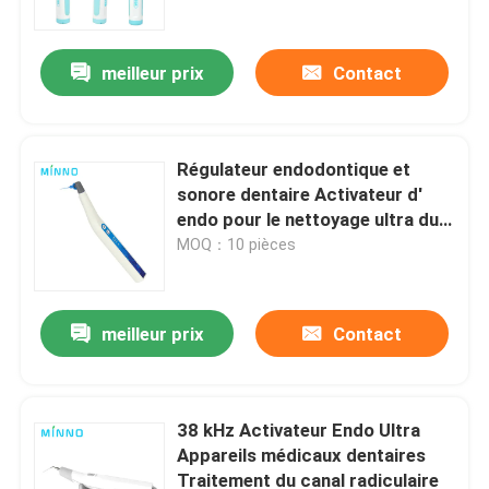
meilleur prix
Contact
Régulateur endodontique et
sonore dentaire Activateur d'
endo pour le nettoyage ultra du
canal radiculaire / Activateur d'
MOQ：10 pièces
irrigateur sonore du canal
radiculaire dentaire Instrument
dentaire
meilleur prix
Contact
Aperçu
Produits
38 kHz Activateur Endo Ultra
Appareils médicaux dentaires
Traitement du canal radiculaire
A propos de nous