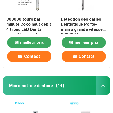
300000 tours par
Détection des caries
minute Coxo haut débit
Dentistique Porte-
4 trous LED Dental
main à grande vitesse
avec 3 façons de
280000 tours par
pulvérisation
minute Porte- main à
meilleur prix
meilleur prix
bouton
Contact
Contact
Micromotrice dentaire
(14)