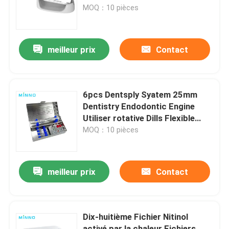
MOQ：10 pièces
Visite d'usine
meilleur prix
Contact
Contrôle de la qualité
Contact
6pcs Dentsply Syatem 25mm
Dentistry Endodontic Engine
Utiliser rotative Dills Flexible
Demande de soumission
chaleur activée canal radiculaire
MOQ：10 pièces
Endo fichiers pour
Produits médicaux dentaires
meilleur prix
Contact
Appareil de poignée dentaire à basse vitesse
Dix-huitième Fichier Nitinol
Dentistique à main à grande vitesse
activé par la chaleur Fichiers