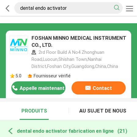
FOSHAN MINNO MEDICAL INSTRUMENT
CO., LTD.
2rd Floor Build A No4 Zhonghuan
Road,Luocun,Shishan Town,Nanhai
District,Foshan City,Guangdong,China,China
5.0
Fournisseur vérifié
Appelle maintenant
Contact
PRODUITS
AU SUJET DE NOUS
dental endo activator fabrication en ligne
(21)