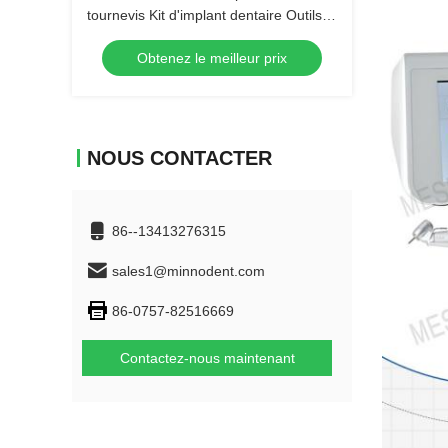
tournevis Kit d'implant dentaire Outils
9pcs tournevis dentaire Micro tournevis
Obtenez le meilleur prix
Instrument dentaire de haute qualité
NOUS CONTACTER
86--13413276315
sales1@minnodent.com
86-0757-82516669
Contactez-nous maintenant