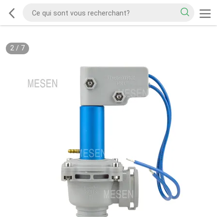
2
/
7