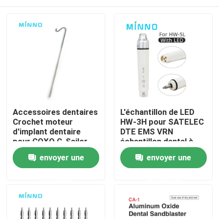
Accessoires dentaires
L'échantillon de LED
Crochet moteur
HW-3H pour SATELEC
d'implant dentaire
DTE EMS VRN
pour COXO C-Sailor
échantillon dental à
Pro / C-Sailor Pro
ultrasons
Aperçu
envoyer une
envoyer une
demande
demande
Produits
A propos de nous