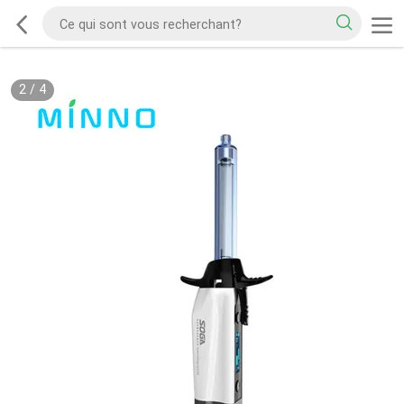
2
/
4