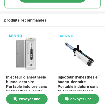
produits recommandés
Aperçu
Injecteur d'anesthésie
Injecteur d'anesthésie
bucco-dentaire
bucco-dentaire
Portable indolore sans
Portable indolore sans
Produits
fil Anesthésie locale
fil Anesthésie locale
avec affichage LCD
avec affichage LCD
envoyer une
envoyer une
operable
operable
A propos de nous