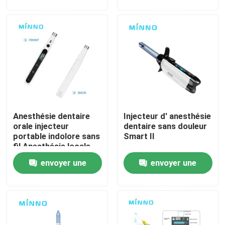
demande
demande
Visite d'usine
Contrôle de la qualité
Contact
Anesthésie dentaire
Injecteur d' anesthésie
Demande de soumission
orale injecteur
dentaire sans douleur
portable indolore sans
Smart II
fil Anesthésie locale
Produits médicaux dentaires
avec écran LCD
envoyer une
envoyer une
operable
demande
demande
Appareil de poignée dentaire à basse vitesse
Dentistique à main à grande vitesse