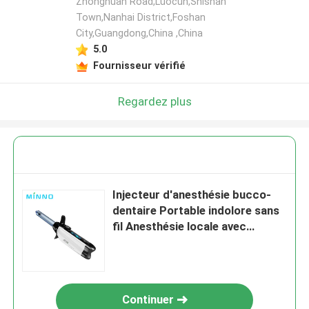
Zhonghuan Road,Luocun,Shishan
Town,Nanhai District,Foshan
City,Guangdong,China ,China
5.0
Fournisseur vérifié
Regardez plus
Injecteur d'anesthésie bucco-
dentaire Portable indolore sans
fil Anesthésie locale avec
affichage LCD operable
Continuer