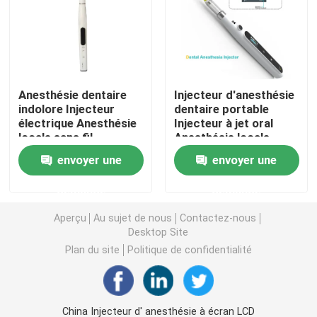
Micromotrice dentaire
air dentaire prophy
Anesthésie dentaire
Injecteur d'anesthésie
indolore Injecteur
dentaire portable
électrique Anesthésie
Injecteur à jet oral
Lumière LED dentaire
locale sans fil
Anesthésie locale
envoyer une
envoyer une
Injecteur d' anesthésie dentaire
demande
demande
Machine d'implant dentaire
Aperçu
Au sujet de nous
Contactez-nous
Desktop Site
Plan du site
Politique de confidentialité
Produits endodontiques
Machine de traitement de la lumière dentaire
China Injecteur d' anesthésie à écran LCD