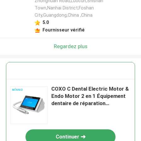
Zhonghuan Road,Luocun,Shishan
Town,Nanhai District,Foshan
City,Guangdong,China ,China
5.0
Fournisseur vérifié
Regardez plus
COXO C Dental Electric Motor &
Endo Motor 2 en 1 Équipement
dentaire de réparation
minimalement invasif avec 1:5 et
6:1 Contr
Continuer