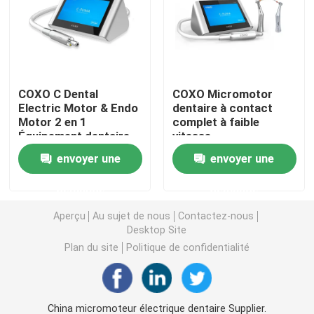
Micromotrice dentaire
air dentaire prophy
COXO C Dental
COXO Micromotor
Electric Motor & Endo
dentaire à contact
Motor 2 en 1
complet à faible
Lumière LED dentaire
Équipement dentaire
vitesse
de réparation
envoyer une
envoyer une
minimalement invasif
Injecteur d' anesthésie dentaire
avec 1:5 et 6:1 Contr
demande
demande
Machine d'implant dentaire
Aperçu
Au sujet de nous
Contactez-nous
Desktop Site
Plan du site
Politique de confidentialité
Produits endodontiques
Machine de traitement de la lumière dentaire
China micromoteur électrique dentaire Supplier.