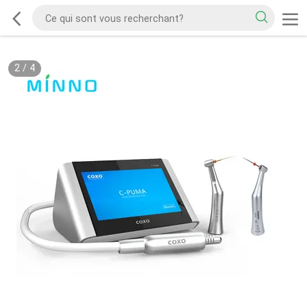
2
/
4