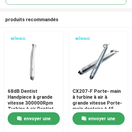
produits recommandés
68dB Dentist
CX207-F Porte- main
Aperçu
Handpiece à grande
à turbine à air à
vitesse 300000Rpm
grande vitesse Porte-
Turbine à air Dentist
main dentaire à 45
Produits
Handpiece
degrés
envoyer une
envoyer une
A propos de nous
demande
demande