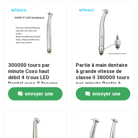
Visite d'usine
Contrôle de la qualité
Contact
300000 tours par
Partie à main dentaire
minute Coxo haut
à grande vitesse de
Demande de soumission
débit 4 trous LED
classe II 380000 tours
Dental avec 3 façons
par minute Partie à
de pulvérisation
main aéromotrice
envoyer une
envoyer une
Produits médicaux dentaires
avec LED
demande
demande
Appareil de poignée dentaire à basse vitesse
Dentistique à main à grande vitesse