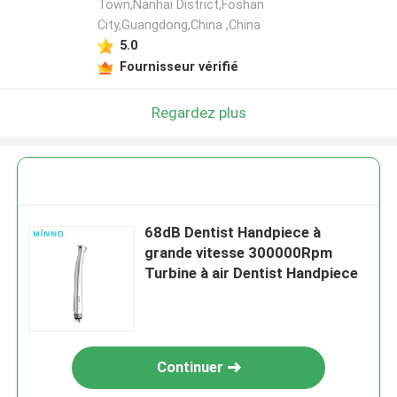
Town,Nanhai District,Foshan
City,Guangdong,China ,China
5.0
Fournisseur vérifié
Regardez plus
68dB Dentist Handpiece à
grande vitesse 300000Rpm
Turbine à air Dentist Handpiece
Continuer