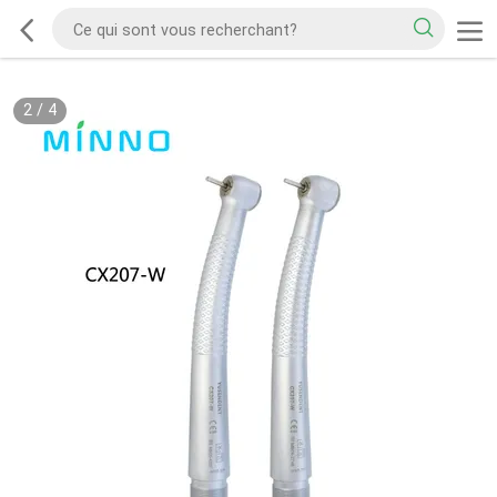
2
/
4