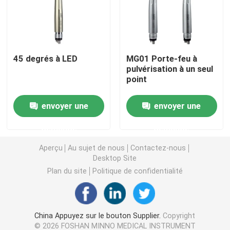
Micromotrice dentaire
45 degrés à LED
MG01 Porte-feu à
air dentaire prophy
pulvérisation à un seul
point
Lumière LED dentaire
envoyer une
envoyer une
Injecteur d' anesthésie dentaire
demande
demande
Aperçu
Au sujet de nous
Contactez-nous
Machine d'implant dentaire
Desktop Site
Plan du site
Politique de confidentialité
Produits endodontiques
China Appuyez sur le bouton Supplier.
Copyright
Machine de traitement de la lumière dentaire
© 2026 FOSHAN MINNO MEDICAL INSTRUMENT