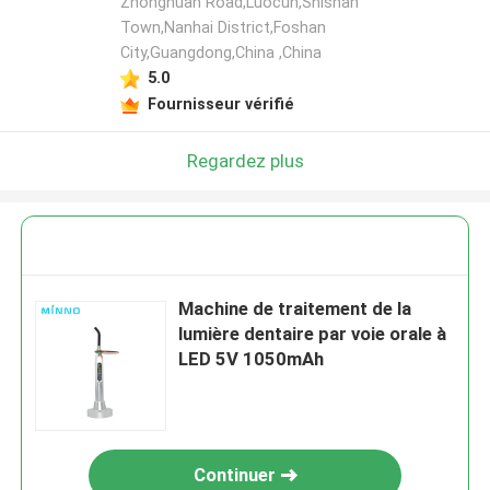
Zhonghuan Road,Luocun,Shishan
Town,Nanhai District,Foshan
City,Guangdong,China ,China
5.0
Fournisseur vérifié
Regardez plus
Machine de traitement de la
lumière dentaire par voie orale à
LED 5V 1050mAh
Continuer