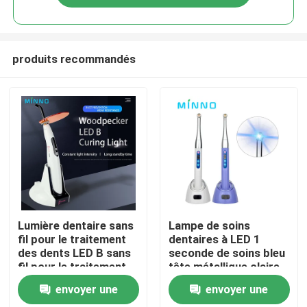
produits recommandés
Aperçu
Lumière dentaire sans
Lampe de soins
fil pour le traitement
dentaires à LED 1
des dents LED B sans
seconde de soins bleu
Produits
fil pour le traitement
tête métallique claire
des dents UV
Outil dentaire
envoyer une
envoyer une
Halogène pour le
A propos de nous