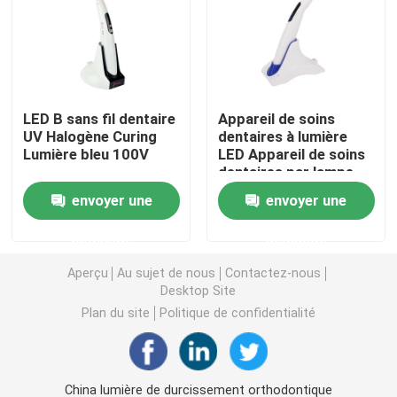
Micromotrice dentaire
air dentaire prophy
LED B sans fil dentaire
Appareil de soins
UV Halogène Curing
dentaires à lumière
Lumière bleu 100V
LED Appareil de soins
Lumière LED dentaire
dentaires par lampe
photosensible orale
envoyer une
envoyer une
Injecteur d' anesthésie dentaire
demande
demande
Machine d'implant dentaire
Aperçu
Au sujet de nous
Contactez-nous
Desktop Site
Plan du site
Politique de confidentialité
Produits endodontiques
Machine de traitement de la lumière dentaire
China lumière de durcissement orthodontique