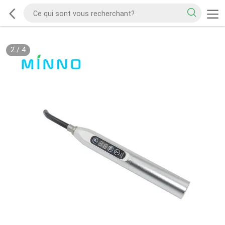
2
/
4