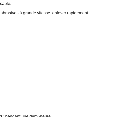
 sable.
es abrasives à grande vitesse, enlever rapidement
20°C pendant une demi-heure.