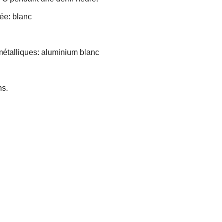
tée: blanc
 métalliques: aluminium blanc
ns.