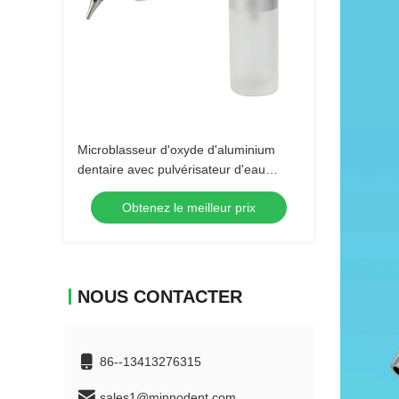
Microblasseur d'oxyde d'aluminium
dentaire avec pulvérisateur d'eau
Micro-grilleur de sablage d'aluminium
Obtenez le meilleur prix
pistolet de sablage de l'air Polisseur
d'air Outils dentaires
NOUS CONTACTER
86--13413276315
sales1@minnodent.com