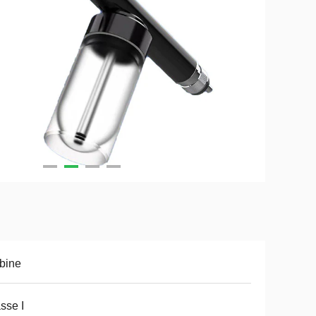
bine
sse I