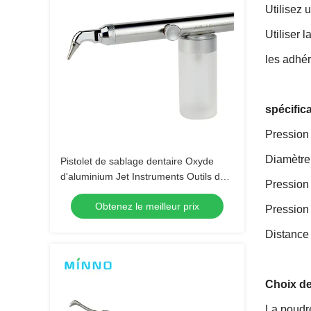
Utilisez 
Utiliser 
les adhé
spécific
Pression
Diamètre
Pistolet de sablage dentaire Oxyde
d'aluminium Jet Instruments Outils de
Pression 
blanchiment Kit de polissage Polisseur
Obtenez le meilleur prix
d'abrasion à air 2/4 trous Bicar
Pression 
Distance 
Choix d
La poudre