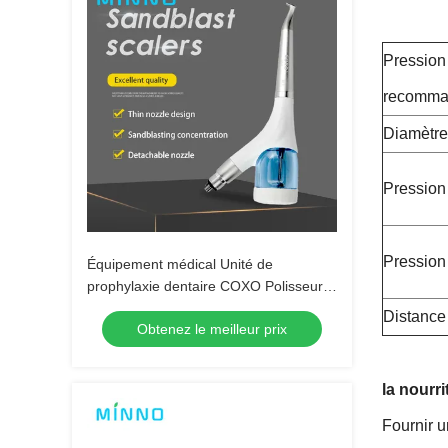
Pression 
recomma
Diamètre
Pression 
Pression 
Équipement médical Unité de
prophylaxie dentaire COXO Polisseur /
Unité détachable de prophylaxie
Distance 
Obtenez le meilleur prix
dentaire COXO Sablage abrasif
Polissage machine de sablage Flux
d'air dentaire pour la prophylaxie
la nourri
Fournir un