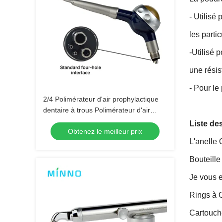
- Utilisé
les parti
-Utilisé 
une résis
- Pour le
2/4 Polimérateur d'air prophylactique
dentaire à trous Polimérateur d'air
prophylactique à jet
Liste de
Obtenez le meilleur prix
L'anelle
Bouteill
Je vous e
Rings à O
Cartouche