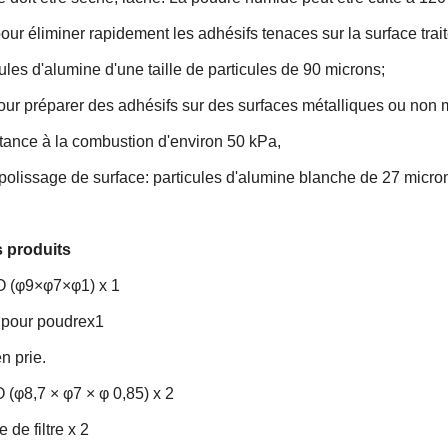
 pour éliminer rapidement les adhésifs tenaces sur la surface trai
cules d'alumine d'une taille de particules de 90 microns;
pour préparer des adhésifs sur des surfaces métalliques ou non
tance à la combustion d'environ 50 kPa,
 polissage de surface: particules d'alumine blanche de 27 micro
s produits
 O (φ9×φ7×φ1) x 1
e pour poudrex1
n prie.
 (φ8,7 × φ7 × φ 0,85) x 2
 de filtre x 2