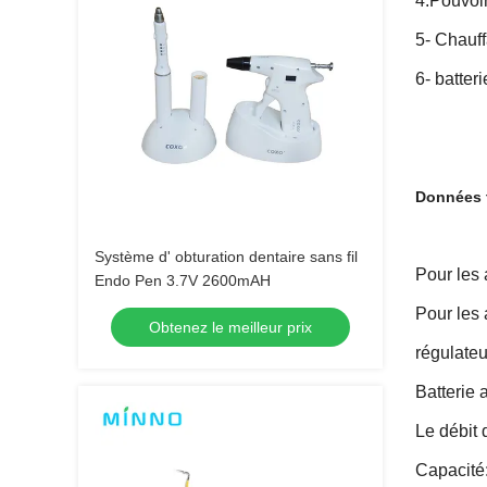
4.Pouvoir
5- Chauff
6- batter
Données 
Système d' obturation dentaire sans fil
Pour les 
Endo Pen 3.7V 2600mAH
Pour les 
Obtenez le meilleur prix
régulate
Batterie 
Le débit 
Capacité