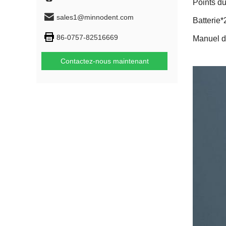
Points du
sales1@minnodent.com
Batterie*
86-0757-82516669
Manuel de
Contactez-nous maintenant