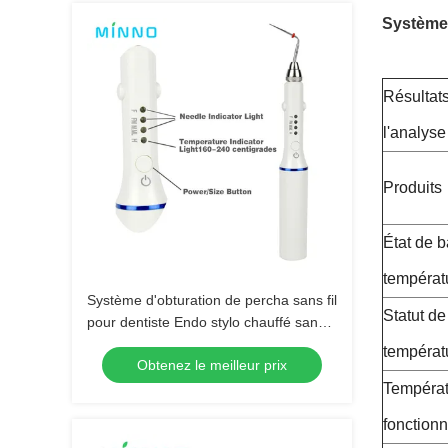
Système 
Résultat
l'analyse
Produits
État de 
températ
Système d'obturation de percha sans fil
Statut de
pour dentiste Endo stylo chauffé sans
fil pour dentiste
températ
Obtenez le meilleur prix
Températ
fonction