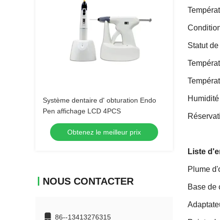
Températu
Conditio
Statut d
Températ
Températ
Humidité
Système dentaire d' obturation Endo
Pen affichage LCD 4PCS
Réservat
Obtenez le meilleur prix
Liste d'
Plume d'
NOUS CONTACTER
Base de 
Adaptate
86--13413276315