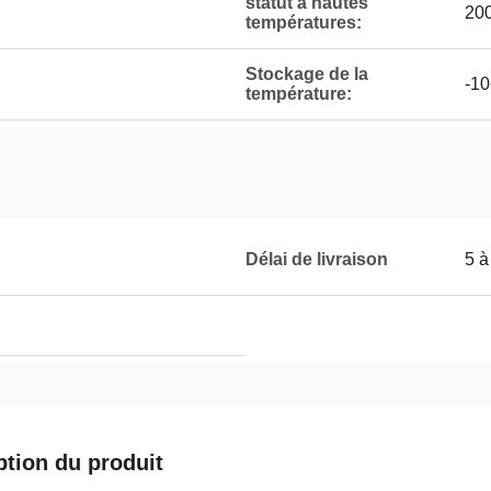
statut à hautes
20
températures:
Stockage de la
-1
température:
Délai de livraison
5 à
ption du produit