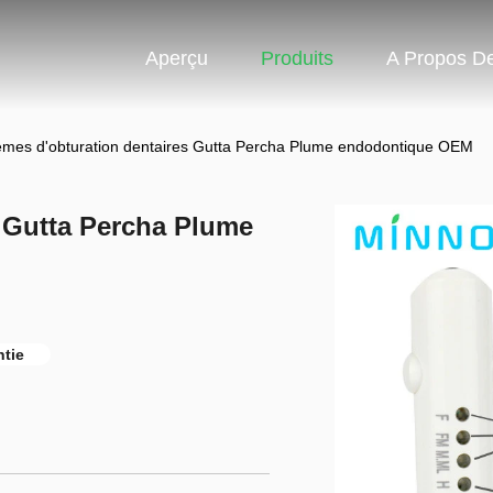
Aperçu
Produits
A Propos D
èmes d'obturation dentaires Gutta Percha Plume endodontique OEM
 Gutta Percha Plume
ntie