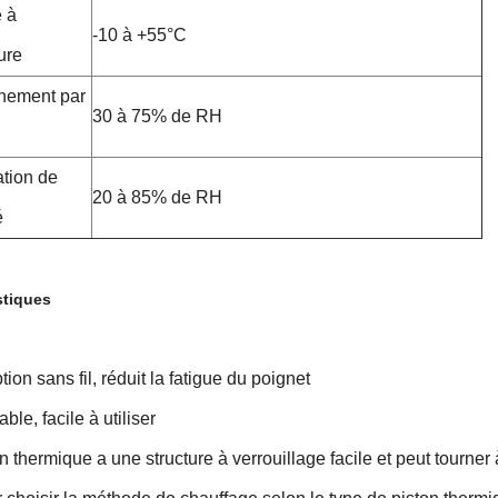
 à
-10 à +55°C
ure
nement par
30 à 75% de RH
tion de
20 à 85% de RH
é
stiques
ion sans fil, réduit la fatigue du poignet
ble, facile à utiliser
n thermique a une structure à verrouillage facile et peut tourner