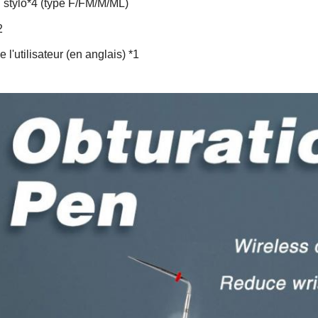
 stylo*4 (type F/FM/M/ML)
2
 l'utilisateur (en anglais) *1