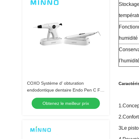
Stockage
températ
Fonction
humidité
Conserva
l'humidit
COXO Système d' obturation
Caractéri
endodontique dentaire Endo Pen C Fill
Mini-outils de remplissage dentaire
Obtenez le meilleur prix
1.Concept
2.Conforta
3Le pisto