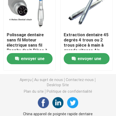
Micromotrice dentaire
air dentaire prophy
Polissage dentaire
Extraction dentaire 45
sans fil Moteur
degrés 4 trous ou 2
électrique sans fil
trous pièce à main à
Lumière LED dentaire
Prophy droit Pièce à
grande vitesse Air
main 3000 tours par
Turbine chirurgicale
envoyer une
envoyer une
minute Instrument de
pièce à main Médecin
Injecteur d' anesthésie dentaire
polissage à tête
dentaire Clinique Outil
demande
demande
jetable
45 De
Machine d'implant dentaire
Aperçu
Au sujet de nous
Contactez-nous
Desktop Site
Plan du site
Politique de confidentialité
Produits endodontiques
Machine de traitement de la lumière dentaire
China appareil de poignée rapide dentaire