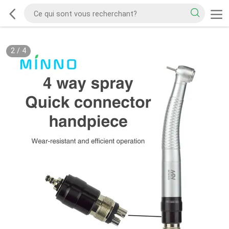
2
/
4