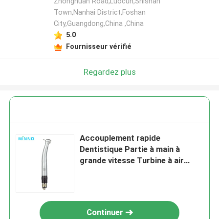
Zhonghuan Road,Luocun,Shishan
Town,Nanhai District,Foshan
City,Guangdong,China ,China
5.0
Fournisseur vérifié
Regardez plus
Accouplement rapide
Dentistique Partie à main à
grande vitesse Turbine à air
Partie à main rapide
Continuer