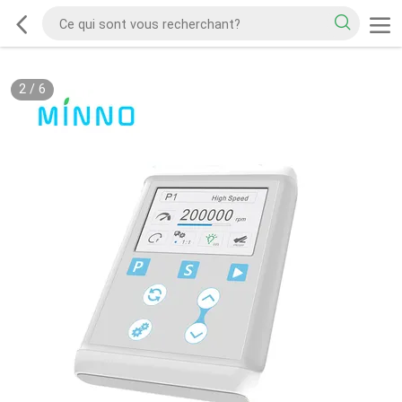
2
/
6