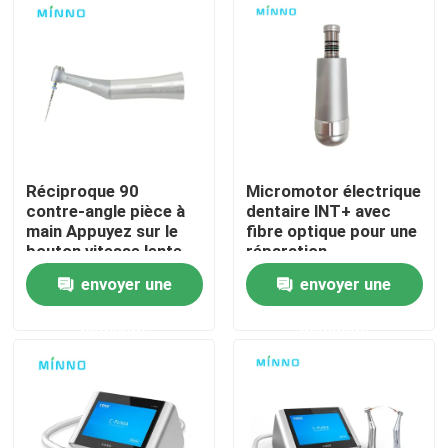
Visite d'usine
Contrôle de la qualité
Contact
Réciproque 90
Micromotor électrique
contre-angle pièce à
dentaire lNT+ avec
main Appuyez sur le
fibre optique pour une
Demande de soumission
bouton vitesse lente
réparation
minimalement invasive
envoyer une
envoyer une
Produits médicaux dentaires
demande
demande
Appareil de poignée dentaire à basse vitesse
Dentistique à main à grande vitesse