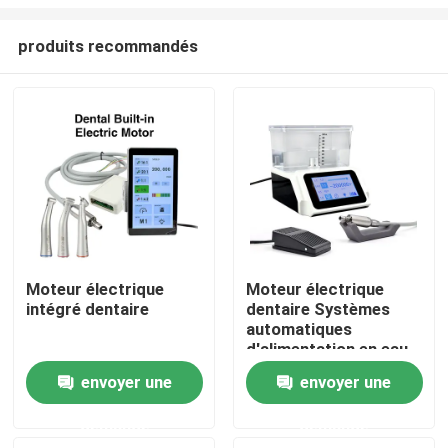
produits recommandés
Moteur électrique
Moteur électrique
intégré dentaire
dentaire Systèmes
Aperçu
automatiques
d'alimentation en eau
et en air
Produits
envoyer une
envoyer une
demande
demande
A propos de nous