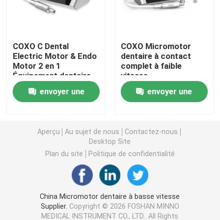
Micromotrice dentaire
COXO C Dental
COXO Micromotor
Electric Motor & Endo
dentaire à contact
air dentaire prophy
Motor 2 en 1
complet à faible
Équipement dentaire
vitesse
de réparation
Lumière LED dentaire
envoyer une
envoyer une
minimalement invasif
avec 1:5 et 6:1 Contr
demande
demande
Injecteur d' anesthésie dentaire
Aperçu
Au sujet de nous
Contactez-nous
Desktop Site
Machine d'implant dentaire
Plan du site
Politique de confidentialité
Produits endodontiques
China Micromotor dentaire à basse vitesse
Supplier.
Copyright © 2026 FOSHAN MINNO
Machine de traitement de la lumière dentaire
MEDICAL INSTRUMENT CO., LTD.. All Rights