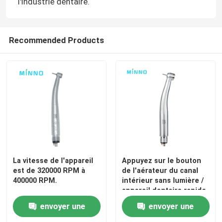
l'industrie dentaire.
Visite d'usine
Recommended Products
Contrôle de la qualité
Contact
Demande de soumission
Produits médicaux dentaires
La vitesse de l'appareil
Appuyez sur le bouton
est de 320000 RPM à
de l'aérateur du canal
400000 RPM.
intérieur sans lumière /
Appareil de poignée dentaire à basse vitesse
appareil dentaire rapide
envoyer une
envoyer une
Dentistique à main à grande vitesse