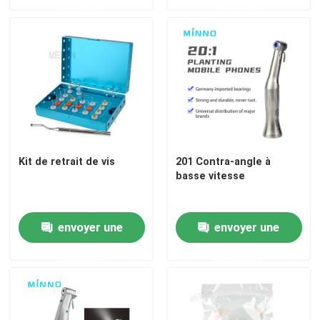
demande
demande
Micromotrice dentaire
air dentaire prophy
Lumière LED dentaire
Kit de retrait de vis
201 Contra-angle à
Injecteur d' anesthésie dentaire
basse vitesse
Machine d'implant dentaire
envoyer une
envoyer une
demande
demande
Produits endodontiques
Machine de traitement de la lumière dentaire